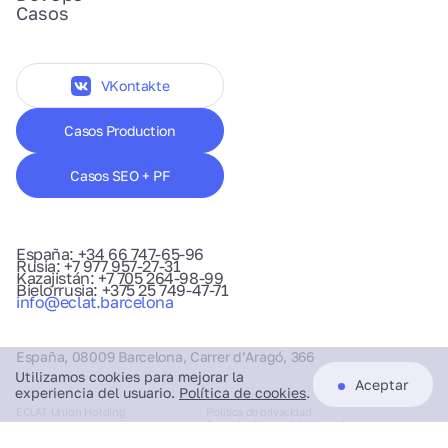
Casos
VKontakte
Casos Production
Casos SEO + PF
España: +34 66 747-65-96
Rusia: +7 977 957-27-31
Kazajistán: +7 705 264-98-99
Bielorrusia: +375 25 749-47-71
info@eclat.barcelona
España, 08009 Barcelona, Carrer d’Aragó, 366
Utilizamos cookies para mejorar la
Aceptar
experiencia del usuario.
Política de cookies
.
ECLAT Union Holding
Política de privacidad
Acuerdo de uso del sitio web
ECLAT.BARCELONA © 2021-2026
Normas de tratamiento de datos personales.